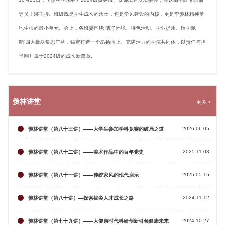
导员王娜主持。班级既是学生成长的沃土，也是学风建设的内核，更是季羡林精神落
地生根的最小单元。会上，各班委围绕“洁净环境、特色活动、学业提质、留学赋
能”四大板块集思广益，锚定打造一个昂扬向上、充满活力的学院共同体，以责任与担
当翻开属于2024级的成长新篇章.
羡林讲堂
更多 >
2026-06-05
羡林讲堂（第八十三讲）——大学生参加学科竞赛的破局之道
2025-11-03
羡林讲堂（第八十二讲）——美术作品中的百年党史
2025-05-15
羡林讲堂（第八十一讲）——传统家风的现代启示
2024-11-12
羡林讲堂（第八十讲）—探索拔尖人才成长之路
2024-10-27
羡林讲堂（第七十九讲）——大健康时代科研创新引领健康未来