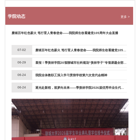
学院动态
更多 >
赓续百年红色薪火 笃行育人青春使命——我院师生收看建党105周年大会直播
07-02
赓续百年红色薪火 笃行育人青春使命——我院师生收看建党105周年大会直播
06-29
喜报！季羡林学院20项聊城市社科规划“羡林学子”专项课题全部获评优秀结项
06-24
我院全体教职工深入学习贯彻学校第六次党代会精神
06-24
逐光赴新程，筑梦向未来——季羡林学院2026届优秀毕业生代表参加学校毕业典礼